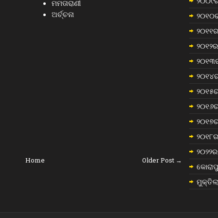
୨୦୦୯ର
ମମତାରାଣୀ
ଅର୍ଚ୍ଚନା
୨୦୧୦ର
୨୦୧୧ର
୨୦୧୨ର 
୨୦୧୩ର
୨୦୧୪ର
୨୦୧୫ର
୨୦୧୬ର
୨୦୧୭ର
୨୦୧୮ର
୨୦୨୨ର 
Home
Older Post →
କୋରାପୁ
ମୁକ୍ତି