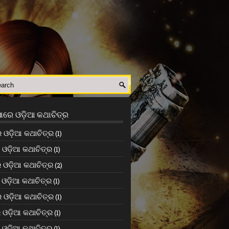
ସାରେ ଓଡ଼ିଆ କଥାଚିତ୍ର
 ଓଡ଼ିଆ କଥାଚିତ୍ର
(1)
ଓଡ଼ିଆ କଥାଚିତ୍ର
(1)
 ଓଡ଼ିଆ କଥାଚିତ୍ର
(2)
ଓଡ଼ିଆ କଥାଚିତ୍ର
(1)
 ଓଡ଼ିଆ କଥାଚିତ୍ର
(1)
 ଓଡ଼ିଆ କଥାଚିତ୍ର
(1)
ଓଡ଼ିଆ କଥାଚିତ୍ର
(1)