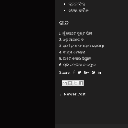
ବ୍ରଜ ସିଂହ
ଦେବୀ ବାରିକ
ଗୀତ
1. ମୁଁ ଗୋଟେ ଦୁଷ୍ଟ ପିଲା
2. ଝଡ଼ ଆସିଲେ ବି
3. ହ‌ମେଁ ତୁମ୍‌ସେ ପ୍ୟାର ହୋଗୟା
4. ଝାପ୍‌ସା ଚେହେରା
5. ଆରେ ମୋର ଦିୱାନୀ
6. ଚାରି ଟଙ୍କିଆ କାନଫୁଲ
Share:
← Newer Post