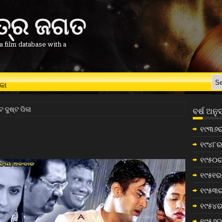
ିତ୍ର ଜଗତ
a film database with a
କା
େ ଦୁଷ୍ଟ ପିଲା
ବର୍ଷ ଅନୁ
୧୯୩୬ର
୧୯୪୮ର 
୧୯୫୦ର
୧୯୫୧ର 
୧୯୫୩ର
୧୯୫୪ର
୧୯୫୬ର 