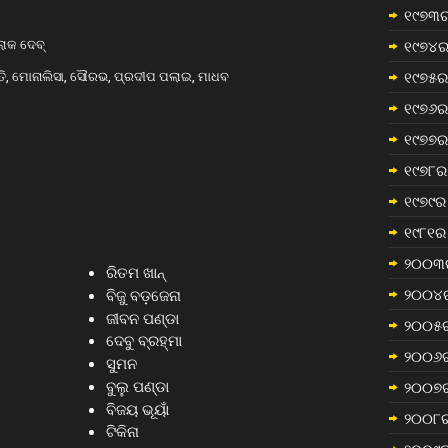
୧୯୭୩ର
ଲୋକ ଦେବ୍
୧୯୭୪ର
ାନ୍ତି, ମୋନାଲିସା, ସୌରଭ, ପ୍ରଦୀପ ପଲାଇ, ମାଧବ
୧୯୭୫ର 
୧୯୭୬ର 
୧୯୭୭ର 
୧୯୭୮ର 
୧୯୭୯ର 
୧୯୮୧ର 
୨୦୦୩ର
ରିତମ ଖାନ୍
୨୦୦୪ର
ବିଜୁ ବଡ଼ଜେନା
ଜୀବନ ପଣ୍ଡା
୨୦୦୫ର
ଦେବୁ ବ୍ରହ୍ମା
୨୦୦୬ର
ସୁମନ
ବୁଲୁ ପଣ୍ଡା
୨୦୦୭ର
ବିଜୟ ଭୂୟାଁ
୨୦୦୮ର
ଟିକିନା