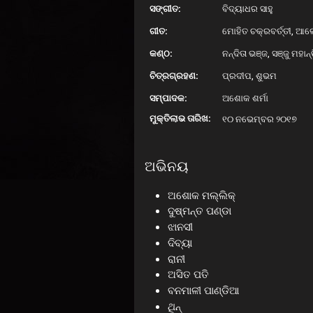
ସଙ୍ଗୀତ:
ବିଦ୍ୟାଧର ସାହୁ
ଗୀତ:
ମୋହିତ ଚକ୍ରବର୍ତ୍ତୀ, ଆ
କଣ୍ଠ:
ନନ୍ଦିତା ଭଞ୍ଜ, ସଞ୍ଜୁ ମହ
ଚିତ୍ରଗ୍ରହଣ:
ପ୍ରଦୀପ, ଶୁଭମ
ସମ୍ପାଦକ:
ଅଶୋକ ଶର୍ମା
ମୁକ୍ତିଲାଭ ତାରିଖ:
୧୦ ନଭେମ୍ବର ୨୦୧୭
ଅଭିନୟ
ଅଶୋକ ମଲ୍ଲିକ୍
ଦୁଷ୍ମନ୍ତ ପଣ୍ଡା
ଝାନସୀ
ଦିବ୍ୟା
ରାନୀ
ଅସିତ ପତି
ବନମାଳୀ ପାଣ୍ଡିଆ
ଥିନ୍‌