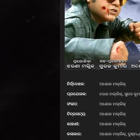
ନିର୍ଦ୍ଦେଶକ:
ଅଶୋକ ମଲ୍ଲିକ୍
ପ୍ରଯୋଜକ:
ଝରଣ ମଲ୍ଲିକ୍, ସୁରଜ କୁ
ସଂଳାପ:
ଅଶୋକ ମଲ୍ଲିକ୍
ଚିତ୍ରନାଟ୍ୟ:
ଅଶୋକ ମଲ୍ଲିକ୍
କାହାଣୀ:
ଅଶୋକ ମଲ୍ଲିକ୍
କଳାକାର:
ଅଶୋକ ମଲ୍ଲିକ୍, ଦୁଷ୍ମନ୍ତ 