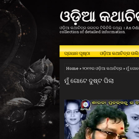
ଓଡ଼ିଆ କଥାଚ
ଓଡ଼ିଆ କଥାଚିତ୍ର ଜଗତର ଟିକିନିକି ତଥ୍ୟ । An Odi
collection of detailed information.
ପ୍ରଧାନ ପୃଷ୍ଠା
ଓଡ଼ିଆ କଥାଚିତ୍ର ତାଲି
Home
»
୨୦୧୭ର ଓଡ଼ିଆ କଥାଚିତ୍ର
» ମୁଁ ଗୋଟ
ମୁଁ ଗୋଟେ ଦୁଷ୍ଟ ପିଲା