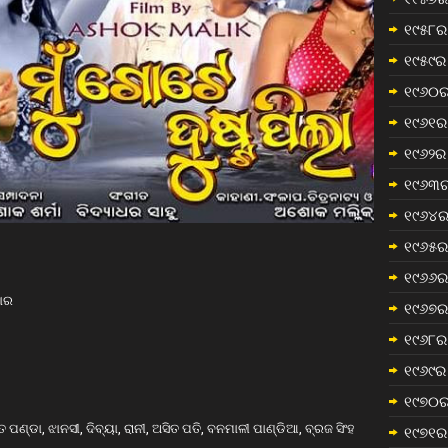
୧୯୫୮ର 
୧୯୫୯ର 
୧୯୬୦ର
୧୯୬୧ର 
୧୯୬୨ର 
୧୯୬୩ର
୧୯୬୪ର
୧୯୬୫ର 
୧୯୬୬ର 
ମାର
୧୯୬୭ର 
୧୯୬୮ର 
୧୯୬୯ର 
୧୯୭୦ର
ପଣ୍ଡା, ଝାନସୀ, ଦିବ୍ୟା, ରାନୀ, ଅସିତ ପତି, ବନମାଳୀ ପାଣ୍ଡିଆ, ବ୍ରଜ ସିଂହ
୧୯୭୧ର 